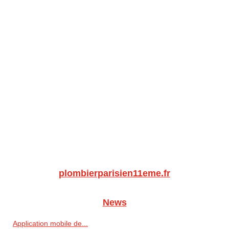
plombierparisien11eme.fr
News
Application mobile de...