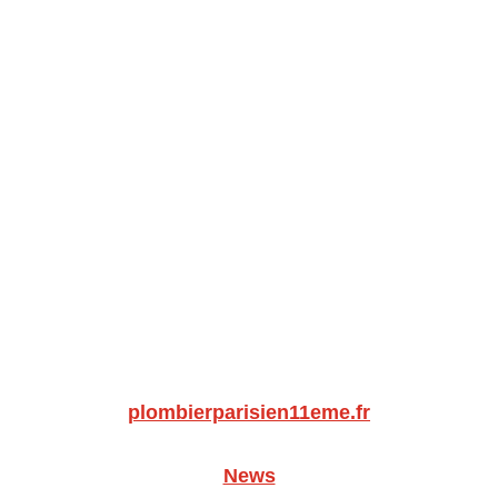
plombierparisien11eme.fr
News