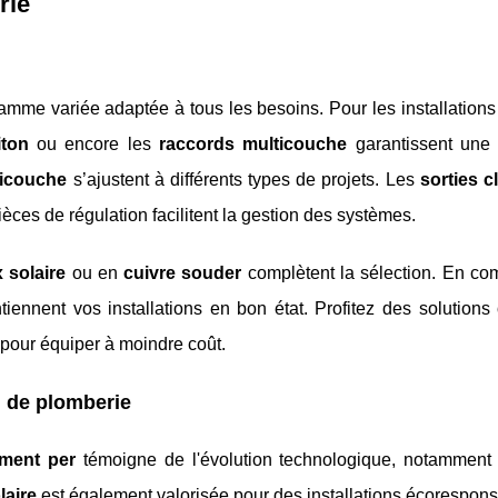
rie
amme variée adaptée à tous les besoins. Pour les installations
iton
ou encore les
raccords multicouche
garantissent une d
ticouche
s’ajustent à différents types de projets. Les
sorties c
ces de régulation facilitent la gestion des systèmes.
 solaire
ou en
cuivre souder
complètent la sélection. En co
iennent vos installations en bon état. Profitez des solutions
 pour équiper à moindre coût.
l de plomberie
ement per
témoigne de l'évolution technologique, notamment
laire
est également valorisée pour des installations écorespons