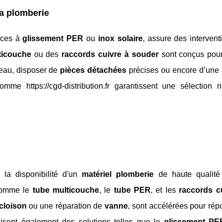
la plomberie
nces à
glissement PER
ou
inox solaire
, assure des interven
ticouche
ou des
raccords cuivre à souder
sont conçus pour 
l’eau, disposer de
pièces détachées
précises ou encore d’une
me https://cgd-distribution.fr garantissent une sélection r
la disponibilité d'un
matériel plomberie
de haute qualité
 comme le
tube multicouche
, le
tube PER
, et les
raccords c
 cloison
ou une réparation de
vanne
, sont accélérées pour ré
lisent également des solutions telles que le
glissement PE