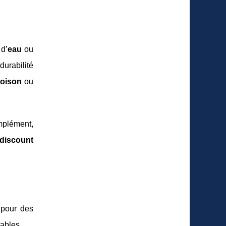
 d’
eau
ou
urabilité
loison
ou
mplément,
discount
 pour des
ables.