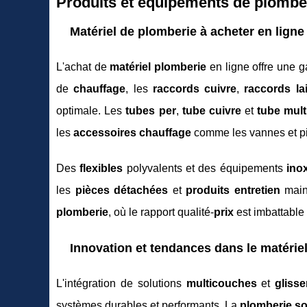
Produits et équipements de plombe
Matériel de plomberie à acheter en ligne
L'achat de
matériel plomberie
en ligne offre une g
de
chauffage
, les
raccords cuivre
,
raccords la
optimale. Les
tubes per
,
tube cuivre
et
tube mul
les
accessoires chauffage
comme les vannes et piè
Des
flexibles
polyvalents et des équipements
inox
les
pièces détachées
et
produits entretien
maint
plomberie
, où le rapport qualité-
prix
est imbattable
Innovation et tendances dans le matérie
L'intégration de solutions
multicouches
et
gliss
systèmes durables et performants. La
plomberie so