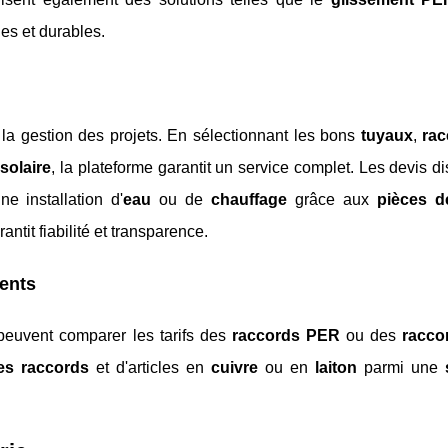
les et durables.
 la gestion des projets. En sélectionnant les bons
tuyaux
,
rac
solaire
, la plateforme garantit un service complet. Les devis d
ne installation d'
eau
ou de
chauffage
grâce aux
pièces d
rantit fiabilité et transparence.
ients
 peuvent comparer les tarifs des
raccords PER
ou des
racco
es raccords
et d'articles en
cuivre
ou en
laiton
parmi une