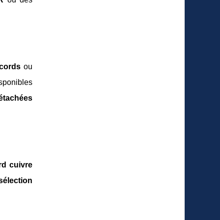
cords
ou
isponibles
étachées
rd cuivre
sélection