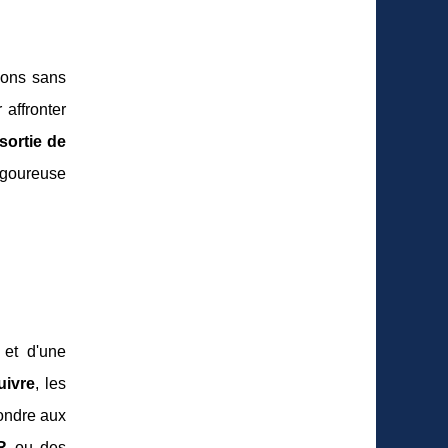
tions sans
affronter
sortie de
igoureuse
 et d'une
uivre
, les
pondre aux
R
ou des