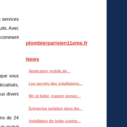
 services
uits. Avec
z comment
plombierparisien11eme.fr
News
Application mobile de...
 que vous
Les secrets des installations...
écialisés,
aux divers
Wc et bidet, maison gomez...
Entreprise isolation dans les...
ins de 24
Installation de hotte cuisine...
is gratuit